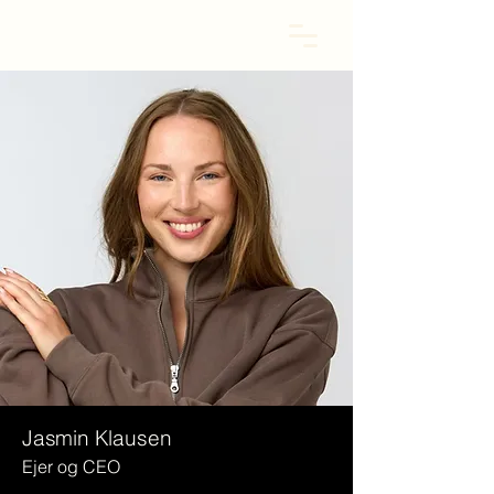
Teamet bag
DO DIFFERENT
Jasmin Klausen
Ejer og CEO