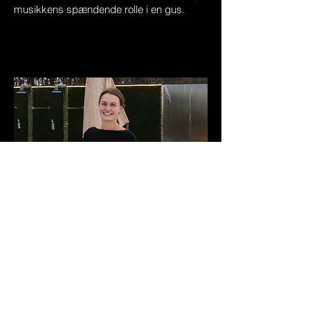
musikkens spændende rolle i en gus.
Facilitator
Merle van Logtestijn
Til daglig er Merle ingeniør, og varmen er
for hende et vigtigt pusterum fra
hverdagen.